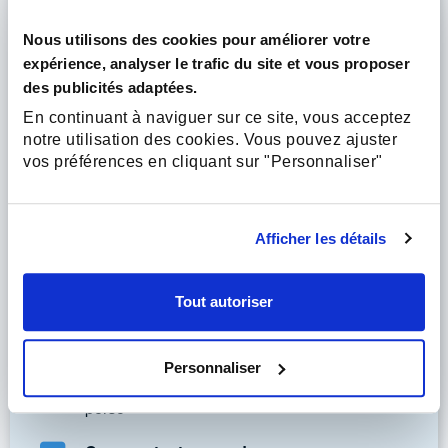
Nous utilisons des cookies pour améliorer votre
Les 6 erreurs (que tout le monde fait) qui 
expérience, analyser le trafic du site et vous proposer
vous conduisent à l'épuisement
des publicités adaptées.
Découvrez comment ne plus JAMAIS les 
En continuant à naviguer sur ce site, vous acceptez
faire
notre utilisation des cookies. Vous pouvez ajuster
vos préférences en cliquant sur "Personnaliser"
Retrouvez confiance et estime
Grâce à la méthode contre-intuitive pour vous 
reconstruire
Afficher les détails
Passez moins de temps au travail sans 
sacrifier votre carrière
Grâce à un outil scientifique  pertinent
Tout autoriser
Le concept de la « roue de l’équilibre »
La seule chose à garder en tête pour cultiver 
Personnaliser
votre bien-être ainsi que votre équilibre pro et 
perso